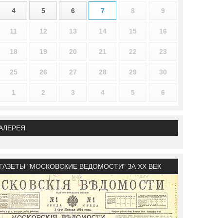
4
5
6
7
8
9
11
12
13
14
15
16
18
19
20
21
22
23
25
26
27
28
29
30
1
2
3
4
5
6
АЛЕРЕЯ
ГАЗЕТЫ "МОСКОВСКИЕ ВЕДОМОСТИ" ЗА XX ВЕК