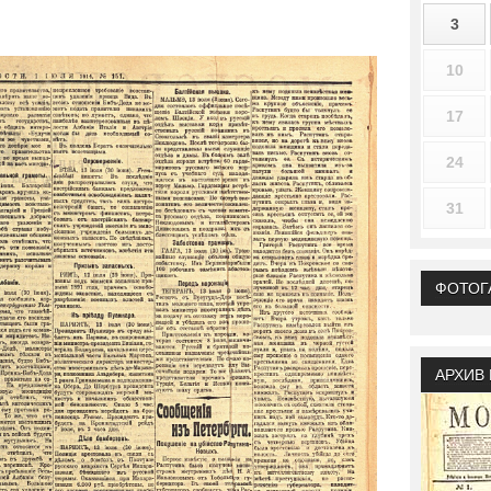
3
10
17
24
31
ФОТОГ
АРХИВ 